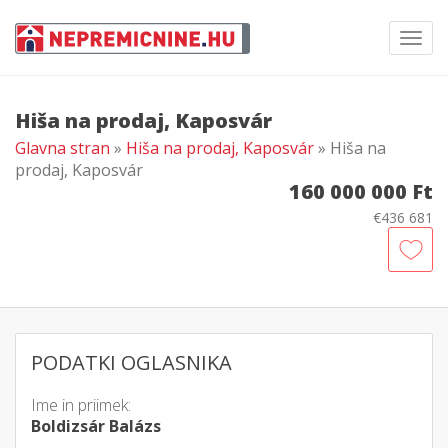
Toggl
navig
Hiša na prodaj, Kaposvár
Glavna stran
»
Hiša na prodaj, Kaposvár
» Hiša na
prodaj, Kaposvár
160 000 000 Ft
€436 681
PODATKI OGLASNIKA
Ime in priimek:
Boldizsár Balázs