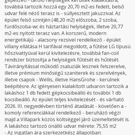
gépészeti - tároló helyiségek kerültek kialakításra,
továbbá tartozik hozzá egy 20,70 m2-es fedett, belső
udvar felé néző terasz is - süllyesztett jakuzzival. Az
épület felső szintjén (48,20 m2) előszoba, 2 szoba,
fürdőszoba-wc és háztartási helyiségek, illetve 20,77
m2-es nyitott terasz van. A korszerű, modern
energetikájú - alacsony rezsivel rendelkező - épület
villany ellátása H tarifával megoldott, a fűtése LG típusú
hőszivattyúval kerül kivitelezésre, továbbá fan-coil
rendszer biztosítja a helyiségek fűtését és hűtését.
Távirányítással működő zsaluziák lesznek felszerelve,
illetve prémium minőségű szaniterek és szerelvények,
illetve csapok - Wellis, illetve HansGrohe - kerülnek
beépítésre. Az igényesen kialakított udvaron tartozik a
lakáshoz 1 db fedett gépkocsibeálló és további 1 db
kocsibeálló. Az épület teljes kivitelezését - és várható
2026. III. negyedévben történő átadását - követően a -
komoly referenciákkal rendelkező - beruházó végzi
majd a Villapark közös költséggel járó üzemeltetését is.
A lakáshoz tartozó önálló udvar mérete: 75,55 m2
- Az ingatlan ára szerkezetkész állapotban: