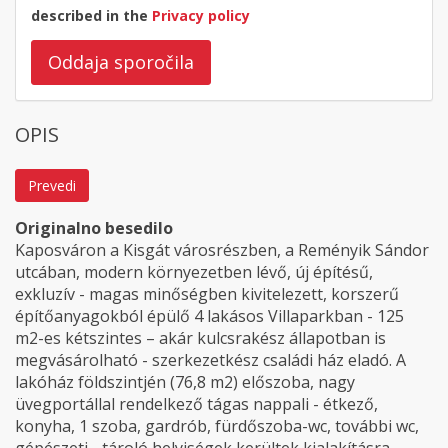
described in the
Privacy policy
Oddaja sporočila
OPIS
Prevedi
Originalno besedilo
Kaposváron a Kisgát városrészben, a Reményik Sándor
utcában, modern környezetben lévő, új építésű,
exkluzív - magas minőségben kivitelezett, korszerű
építőanyagokból épülő 4 lakásos Villaparkban - 125
m2-es kétszintes – akár kulcsrakész állapotban is
megvásárolható - szerkezetkész családi ház eladó. A
lakóház földszintjén (76,8 m2) előszoba, nagy
üvegportállal rendelkező tágas nappali - étkező,
konyha, 1 szoba, gardrób, fürdőszoba-wc, további wc,