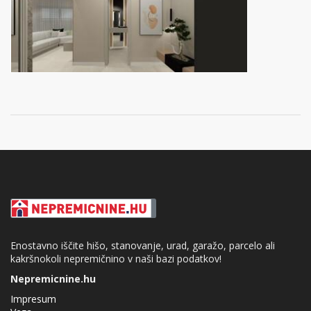
Enostavno iščite hišo, stanovanje, urad, garažo, parcelo ali
kakršnokoli nepremičnino v naši bazi podatkov!
Nepremicnine.hu
Impresum