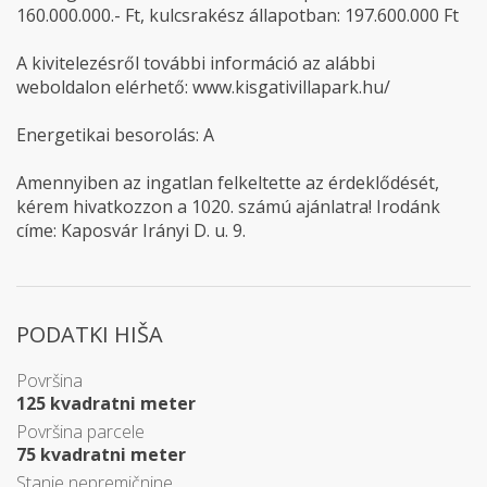
160.000.000.- Ft, kulcsrakész állapotban: 197.600.000 Ft
A kivitelezésről további információ az alábbi
weboldalon elérhető: www.kisgativillapark.hu/
Energetikai besorolás: A
Amennyiben az ingatlan felkeltette az érdeklődését,
kérem hivatkozzon a 1020. számú ajánlatra! Irodánk
címe: Kaposvár Irányi D. u. 9.
PODATKI HIŠA
Površina
125 kvadratni meter
Površina parcele
75 kvadratni meter
Stanje nepremičnine