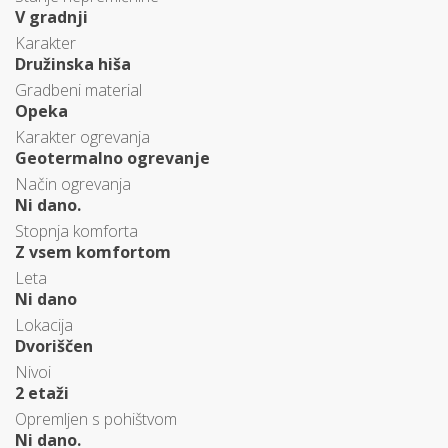
V gradnji
Karakter
Družinska hiša
Gradbeni material
Opeka
Karakter ogrevanja
Geotermalno ogrevanje
Način ogrevanja
Ni dano.
Stopnja komforta
Z vsem komfortom
Leta
Ni dano
Lokacija
Dvoriščen
Nivoi
2 etaži
Opremljen s pohištvom
Ni dano.