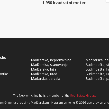
1 950 kvadratni meter
e.hu
Madžarska, nepremičnina
Madžarska, pa
Madžarska, stanovanje
Budimpešta, s
Madžarska, hiša
Budimpešta, h
škotke
Madžarska, urad
Budimpešta, u
Mađarska, parcela
Budimpešta, p
The Nepremicnine.hu is a member of the
Real Estate Group.
aw
mičnine na prodaj na Madžarskem - Nepremicnine.hu © 2026 Vse pravice pri