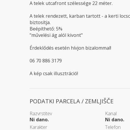
A telek utcafront szélessége 22 méter.
A telek rendezett, karban tartott - a kerti loc
biztosítja.
Beépíthető: 5%
"művelési ág alól kivont"
Érdeklődés esetén hívjon bizalommal!
06 70 886 3179
A kép csak illusztráció!
PODATKI PARCELA / ZEMLJIŠČE
Razvrstitev
Kanal
Ni dano.
Ni dano.
Karakter
Telefon