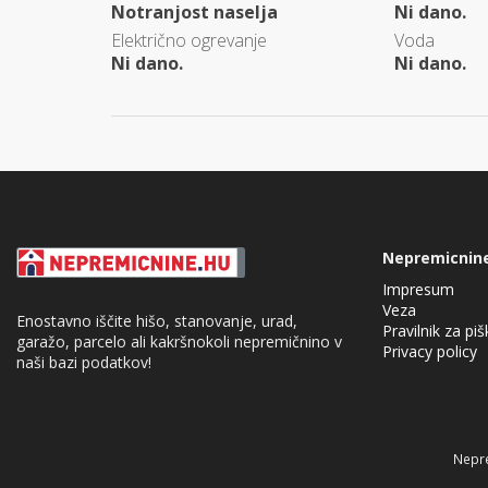
Notranjost naselja
Ni dano.
Električno ogrevanje
Voda
Ni dano.
Ni dano.
Nepremicnin
Impresum
Veza
Enostavno iščite hišo, stanovanje, urad,
Pravilnik za pi
garažo, parcelo ali kakršnokoli nepremičnino v
Privacy policy
naši bazi podatkov!
Cookie Consent plugin for the EU cookie l
Nepre