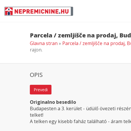
Parcela / zemljišče na prodaj, Bud
Glavna stran
»
Parcela / zemljišče na prodaj, B
rajon.
OPIS
Prevedi
Originalno besedilo
Budapesten a 3. kerület - üdülő övezeti rész
telket!
A telken egy kisebb faház található - áram telk