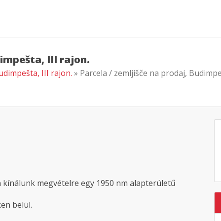
impešta, III rajon.
udimpešta, III rajon.
» Parcela / zemljišče na prodaj, Budimpeš
én kínálunk megvételre egy 1950 nm alapterületű
en belül.