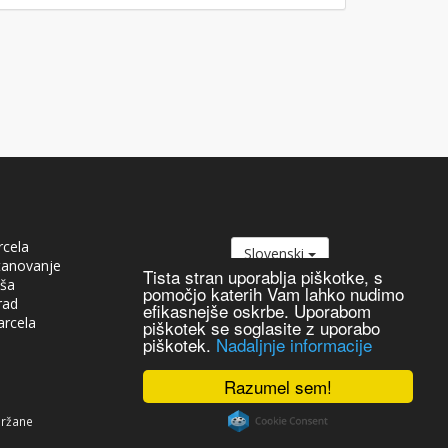
rcela
Slovenski
tanovanje
Tista stran uporablja piškotke, s
iša
pomočjo katerih Vam lahko nudimo
rad
efikasnejše oskrbe. Uporabom
arcela
piškotek se soglasite z uporabo
piškotek.
Nadaljnje informacije
Razumel sem!
držane