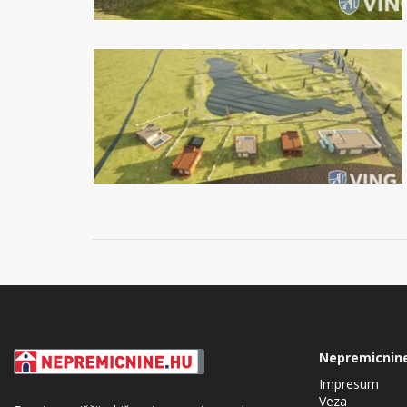
Nepremicnin
Impresum
Veza