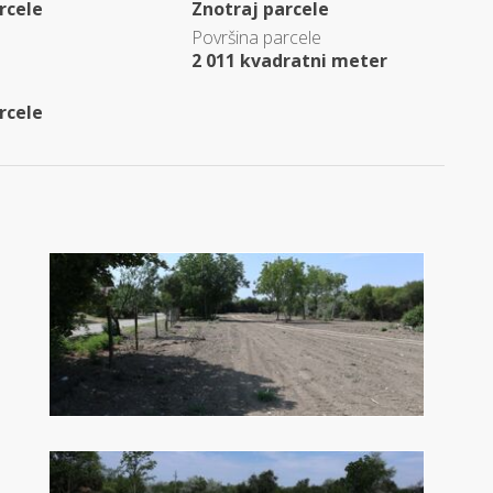
rcele
Znotraj parcele
Površina parcele
2 011 kvadratni meter
rcele