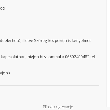
mód
att elérhető, illetve Szőreg központja is kényelmes
 kapcsolatban, hívjon bizalommal a 06302490482 tel.
vjon!)
Plinsko ogrevanje