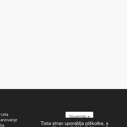
rcela
Slovenski
tanovanje
Tista stran uporablja piškotke, s
iša