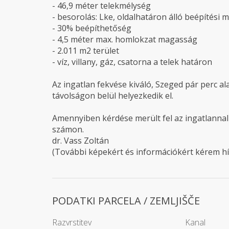
- 46,9 méter telekmélység
- besorolás: Lke, oldalhatáron álló beépítési 
- 30% beépíthetőség
- 4,5 méter max. homlokzat magasság
- 2.011 m2 terület
- víz, villany, gáz, csatorna a telek határon
Az ingatlan fekvése kiváló, Szeged pár perc al
távolságon belül helyezkedik el.
Amennyiben kérdése merült fel az ingatlannal
számon.
dr. Vass Zoltán
(További képekért és információkért kérem hí
PODATKI PARCELA / ZEMLJIŠČE
Razvrstitev
Kanal