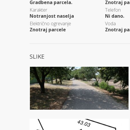
Gradbena parcela.
Znotraj pa
Karakter
Telefon
Notranjost naselja
Ni dano.
Električno ogrevanje
Voda
Znotraj parcele
Znotraj pa
SLIKE