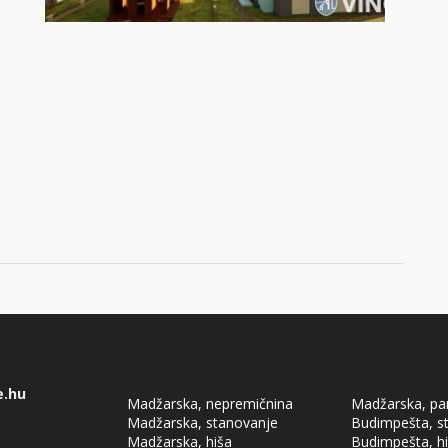
e.hu
Madžarska, nepremičnina
Madžarska, pa
Madžarska, stanovanje
Budimpešta, s
Madžarska, hiša
Budimpešta, h