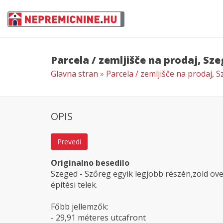
Parcela / zemljišče na prodaj, Sz
Glavna stran
»
Parcela / zemljišče na prodaj, 
OPIS
Prevedi
Originalno besedilo
Szeged - Szőreg egyik legjobb részén,zöld öve
építési telek.
Főbb jellemzők:
- 29,91 méteres utcafront