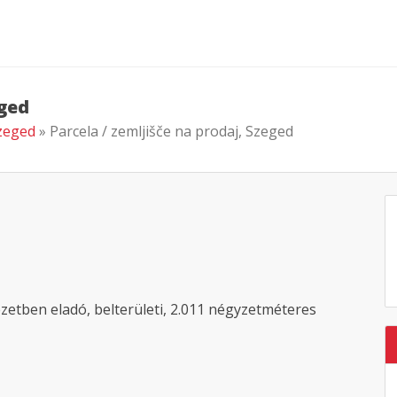
eged
Szeged
» Parcela / zemljišče na prodaj, Szeged
zetben eladó, belterületi, 2.011 négyzetméteres