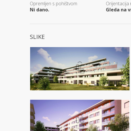
Opremljen s pohištvom
Orijentacija
Ni dano.
Gleda na v
SLIKE