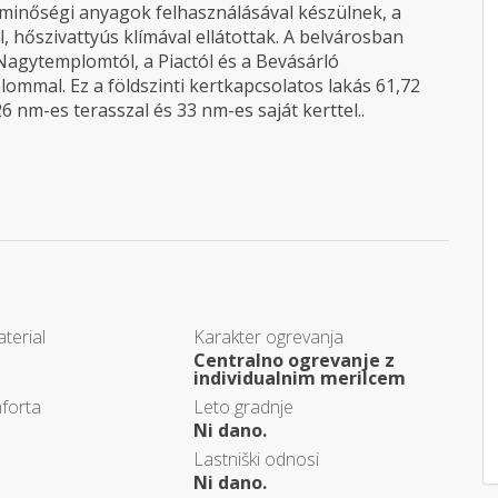
 minőségi anyagok felhasználásával készülnek, a
 hőszivattyús klímával ellátottak. A belvárosban
 Nagytemplomtól, a Piactól és a Bevásárló
lommal. Ez a földszinti kertkapcsolatos lakás 61,72
 nm-es terasszal és 33 nm-es saját kerttel..
terial
Karakter ogrevanja
Centralno ogrevanje z
individualnim merilcem
forta
Leto gradnje
Ni dano.
Lastniški odnosi
Ni dano.