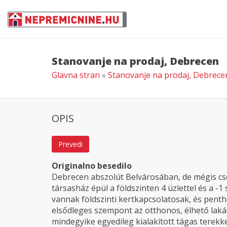
Stanovanje na prodaj, Debrecen
Glavna stran
»
Stanovanje na prodaj, Debrec
OPIS
Prevedi
Originalno besedilo
Debrecen abszolút Belvárosában, de mégis cs
társasház épül a földszinten 4 üzlettel és a -
vannak földszinti kertkapcsolatosak, és pentho
elsődleges szempont az otthonos, élhető laká
mindegyike egyedileg kialakított tágas terekke