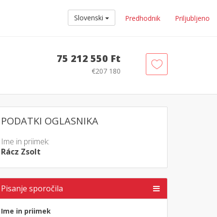
Slovenski
Predhodnik
Priljubljeno
75 212 550 Ft
€207 180
PODATKI OGLASNIKA
Ime in priimek:
Rácz Zsolt
Pisanje sporočila
Ime in priimek