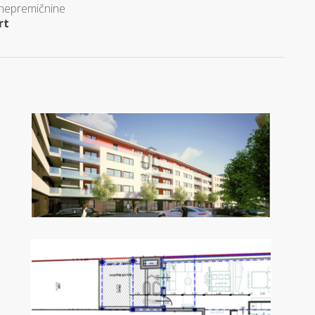
 nepremičnine
rt