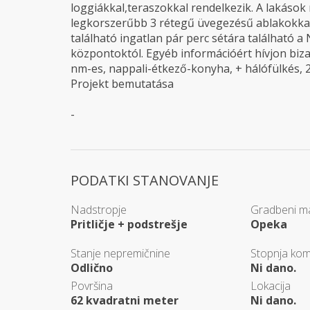
loggiákkal,teraszokkal rendelkezik. A lakások
legkorszerűbb 3 rétegű üvegezésű ablakokkal,
található ingatlan pár perc sétára található a
központoktól. Egyéb információért hívjon biza
nm-es, nappali-étkező-konyha, + hálófülkés, 26
Projekt bemutatása
-
PODATKI STANOVANJE
Nadstropje
Gradbeni ma
Pritličje + podstrešje
Opeka
Stanje nepremičnine
Stopnja kom
Odlično
Ni dano.
Površina
Lokacija
62 kvadratni meter
Ni dano.