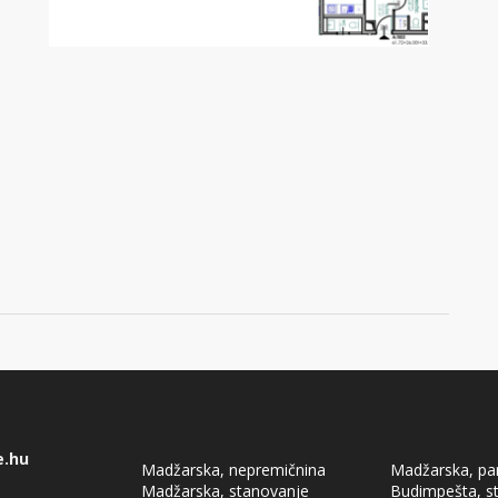
e.hu
Madžarska, nepremičnina
Madžarska, pa
Madžarska, stanovanje
Budimpešta, s