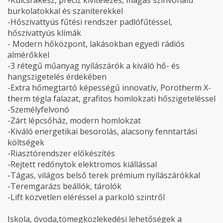
-Kulcsrakész, precíz kivitelezés, magas színvonalú
burkolatokkal és szaniterekkel
-Hőszivattyús fűtési rendszer padlófűtéssel,
hőszivattyús klímák
- Modern hőközpont, lakásokban egyedi rádiós
almérőkkel
-3 rétegű műanyag nyílászárók a kiváló hő- és
hangszigetelés érdekében
-Extra hőmegtartó képességű innovatív, Porotherm X-
therm tégla falazat, grafitos homlokzati hőszigeteléssel
-Személyfelvonó
-Zárt lépcsőház, modern homlokzat
-Kiváló energetikai besorolás, alacsony fenntartási
költségek
-Riasztórendszer előkészítés
-Rejtett redőnytok elektromos kiállással
-Tágas, világos belső terek prémium nyílászárókkal
-Teremgarázs beállók, tárolók
-Lift közvetlen eléréssel a parkoló szintről
Iskola, óvoda,tömegközlekedési lehetőségek a