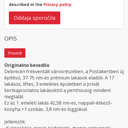
described in the
Privacy policy
Oddaja sporočila
OPIS
Prevedi
Originalno besedilo
Debrecen frekventált városrészében, a Postakertben új
építésű, 37-75 nm-es prémium lakások eladók. A 17
lakásos, liftes, 3 emeletes épületben a privát
kertkapcsolatos lakásoktól a penthousig mindent
megtalál.
Ez az 1. emeleti lakás 42,58 nm-es, nappali-étkező-
konyha +1 szobás, 3,8 nm-es loggiával.
Jellemzők: