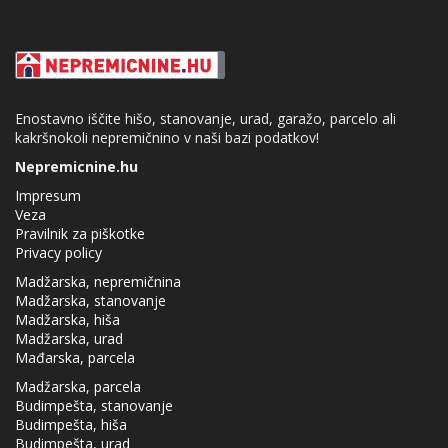
Enostavno iščite hišo, stanovanje, urad, garažo, parcelo ali
kakršnokoli nepremičnino v naši bazi podatkov!
Nepremicnine.hu
Impresum
Veza
Pravilnik za piškotke
Privacy policy
Madžarska, nepremičnina
Madžarska, stanovanje
Madžarska, hiša
Madžarska, urad
Mađarska, parcela
Madžarska, parcela
Budimpešta, stanovanje
Budimpešta, hiša
Budimpešta, urad