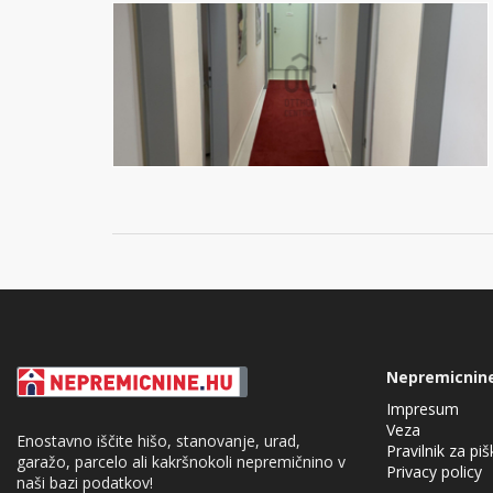
Nepremicnin
Impresum
Veza
Enostavno iščite hišo, stanovanje, urad,
Pravilnik za pi
garažo, parcelo ali kakršnokoli nepremičnino v
Privacy policy
naši bazi podatkov!