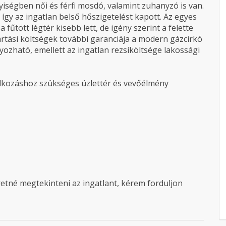
lyiségben női és férfi mosdó, valamint zuhanyzó is van.
így az ingatlan belső hőszigetelést kapott. Az egyes
 fűtött légtér kisebb lett, de igény szerint a felette
artási költségek további garanciája a modern gázcirkó
ozható, emellett az ingatlan rezsiköltsége lakossági
lalkozáshoz szükséges üzlettér és vevőélmény
etné megtekinteni az ingatlant, kérem forduljon