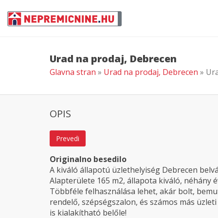
Urad na prodaj, Debrecen
Glavna stran
»
Urad na prodaj, Debrecen
» Ur
OPIS
Prevedi
Originalno besedilo
A kiváló állapotú üzlethelyiség Debrecen belvá
Alapterülete 165 m2, állapota kiváló, néhány éve
Többféle felhasználása lehet, akár bolt, bem
rendelő, szépségszalon, és számos más üzleti 
is kialakítható belőle!