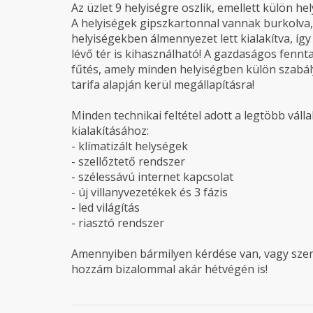
Az üzlet 9 helyiségre oszlik, emellett külön he
A helyiségek gipszkartonnal vannak burkolva, 
helyiségekben álmennyezet lett kialakítva, így a
lévő tér is kihasználható! A gazdaságos fennt
fűtés, amely minden helyiségben külön szabály
tarifa alapján kerül megállapításra!
Minden technikai feltétel adott a legtöbb vál
kialakításához:
- klímatizált helységek
- szellőztető rendszer
- szélessávú internet kapcsolat
- új villanyvezetékek és 3 fázis
- led világítás
- riasztó rendszer
Amennyiben bármilyen kérdése van, vagy szer
hozzám bizalommal akár hétvégén is!