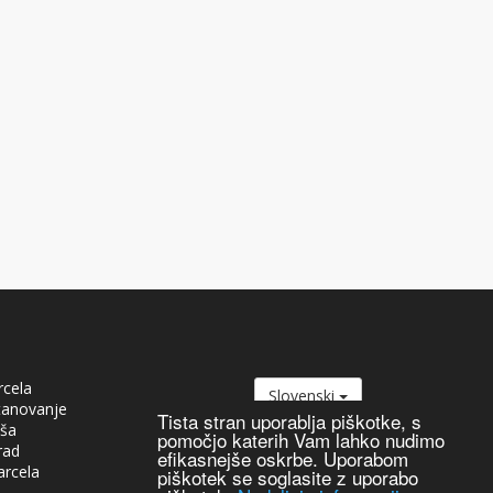
rcela
Slovenski
tanovanje
Tista stran uporablja piškotke, s
iša
pomočjo katerih Vam lahko nudimo
rad
efikasnejše oskrbe. Uporabom
arcela
piškotek se soglasite z uporabo