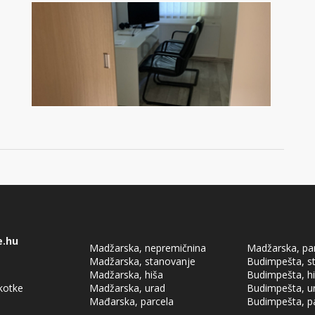
e.hu
Madžarska, nepremičnina
Madžarska, pa
Madžarska, stanovanje
Budimpešta, s
Madžarska, hiša
Budimpešta, h
škotke
Madžarska, urad
Budimpešta, u
Mađarska, parcela
Budimpešta, p