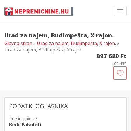
Toggl
navig
Urad za najem, Budimpešta, X rajon.
Glavna stran
»
Urad za najem, Budimpešta, X rajon.
»
Urad za najem, Budimpešta, X rajon.
897 680 Ft
€2 450
PODATKI OGLASNIKA
Ime in priimek:
Bedő Nikolett