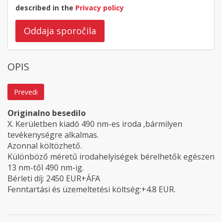
described in the
Privacy policy
Oddaja sporočila
OPIS
Prevedi
Originalno besedilo
X. Kerületben kiadó 490 nm-es iroda ,bármilyen
tevékenységre alkalmas.
Azonnal költözhető.
Különböző méretű irodahelyiségek bérelhetők egészen
13 nm-től 490 nm-ig.
Bérleti díj: 2450 EUR+ÁFA
Fenntartási és üzemeltetési költség:+4.8 EUR.