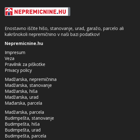
Enostavno iščite hišo, stanovanje, urad, garažo, parcelo ali
kakršnokoli nepremičnino v naši bazi podatkov!
Nepremicnine.hu
Impresum
Veza
Pravilnik za piškotke
Privacy policy
Madžarska, nepremičnina
Madžarska, stanovanje
Madžarska, hiša
Madžarska, urad
Mađarska, parcela
Madžarska, parcela
Budimpešta, stanovanje
Budimpešta, hiša
Budimpešta, urad
Budimpešta, parcela