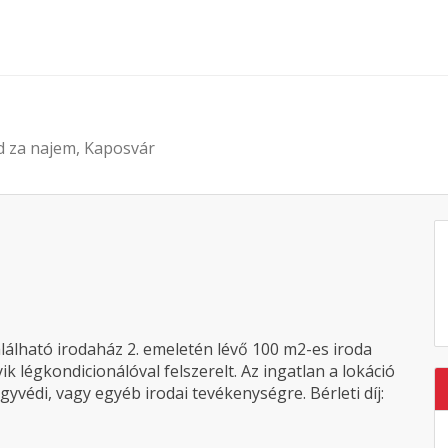
d za najem, Kaposvár
alálható irodaház 2. emeletén lévő 100 m2-es iroda
k légkondicionálóval felszerelt. Az ingatlan a lokáció
ügyvédi, vagy egyéb irodai tevékenységre. Bérleti díj: