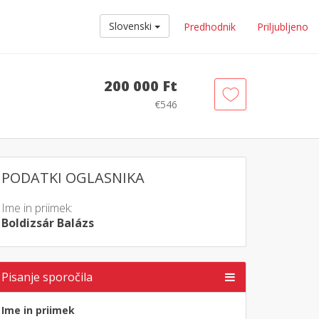
Slovenski
Predhodnik
Priljubljeno
200 000 Ft
€546
PODATKI OGLASNIKA
Ime in priimek:
Boldizsár Balázs
Pisanje sporočila
Ime in priimek