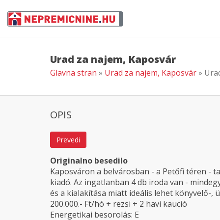
Urad za najem, Kaposvár
Glavna stran
»
Urad za najem, Kaposvár
» Ura
OPIS
Prevedi
Originalno besedilo
Kaposváron a belvárosban - a Petőfi téren - t
kiadó. Az ingatlanban 4 db iroda van - mindegyi
és a kialakítása miatt ideális lehet könyvelő-, 
200.000.- Ft/hó + rezsi + 2 havi kaució
Energetikai besorolás: E