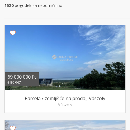
1520
pogodek za nepomičnino
69 000 000 Ft
€190 067
Parcela / zemljišče na prodaj, Vászoly
Vászoly