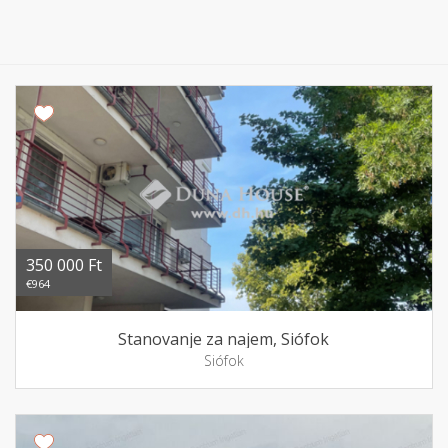
350 000 Ft
€964
Stanovanje za najem, Siófok
Siófok