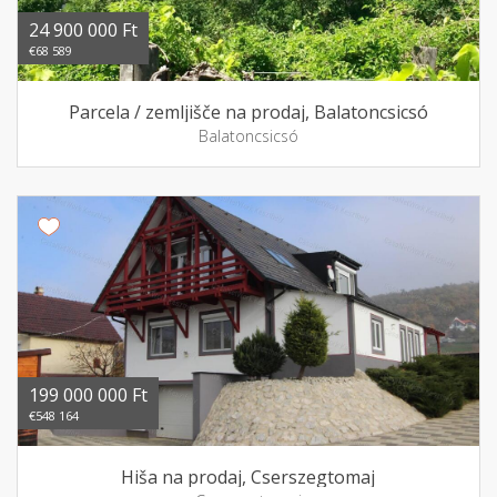
24 900 000 Ft
€68 589
Parcela / zemljišče na prodaj, Balatoncsicsó
Balatoncsicsó
199 000 000 Ft
€548 164
Hiša na prodaj, Cserszegtomaj