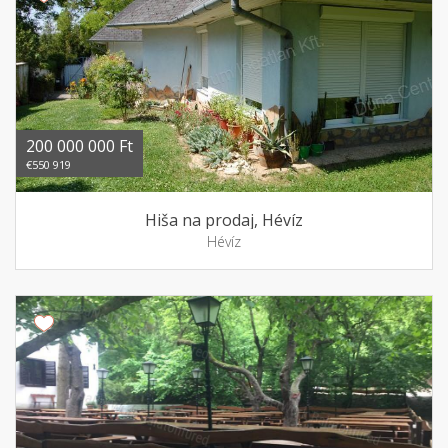
200 000 000 Ft
€550 919
Hiša na prodaj, Hévíz
Hévíz