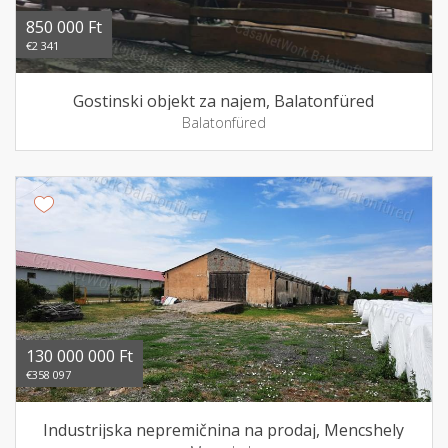
850 000 Ft
€2 341
Gostinski objekt za najem, Balatonfüred
Balatonfüred
130 000 000 Ft
€358 097
Industrijska nepremičnina na prodaj, Mencshely