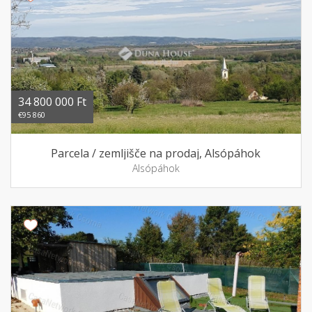
34 800 000 Ft
€95 860
Parcela / zemljišče na prodaj, Alsópáhok
Alsópáhok