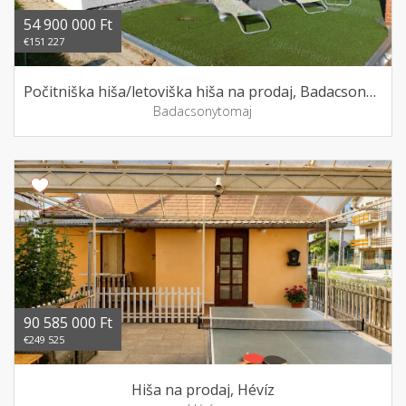
54 900 000 Ft
€151 227
Počitniška hiša/letoviška hiša na prodaj, Badacsonytomaj
Badacsonytomaj
90 585 000 Ft
€249 525
Hiša na prodaj, Hévíz