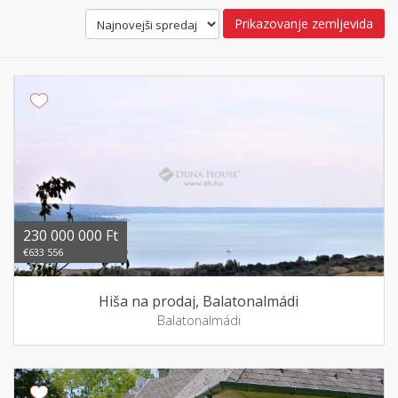
Prikazovanje zemljevida
230 000 000 Ft
€633 556
Hiša na prodaj, Balatonalmádi
Balatonalmádi