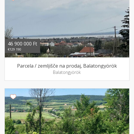
46 900 000 Ft
€129 190
Parcela / zemljišče na prodaj, Balatongyörök
Balatongyörök