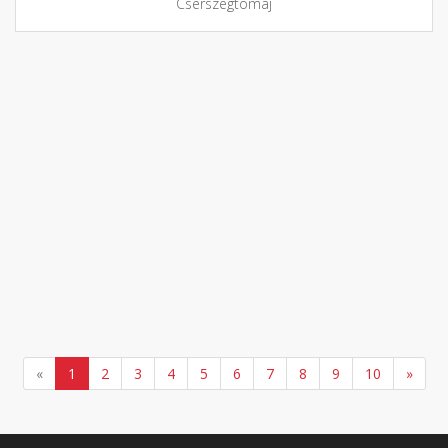
Cserszegtomaj
«
1
2
3
4
5
6
7
8
9
10
»