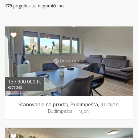
179
pogodek za nepomičnino
137 900 000 Ft
€376 365
Stanovanje na prodaj, Budimpešta, III rajon.
Budimpešta, III rajon.