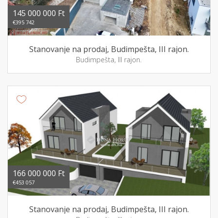
145 000 000 Ft
€395 742
Stanovanje na prodaj, Budimpešta, III rajon.
Budimpešta, III rajon.
166 000 000 Ft
€453 057
Stanovanje na prodaj, Budimpešta, III rajon.