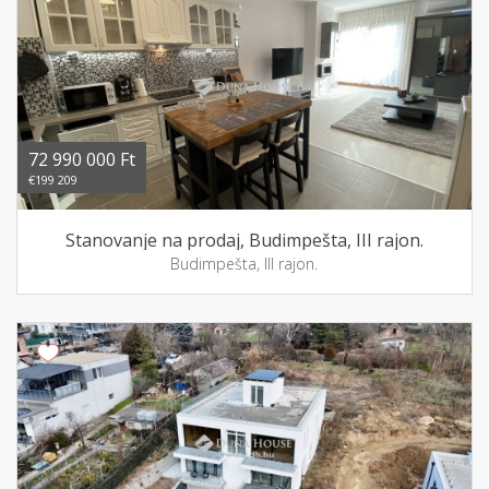
72 990 000 Ft
€199 209
Stanovanje na prodaj, Budimpešta, III rajon.
Budimpešta, III rajon.