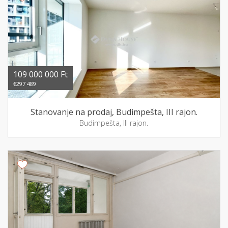
109 000 000 Ft
€297 489
Stanovanje na prodaj, Budimpešta, III rajon.
Budimpešta, III rajon.