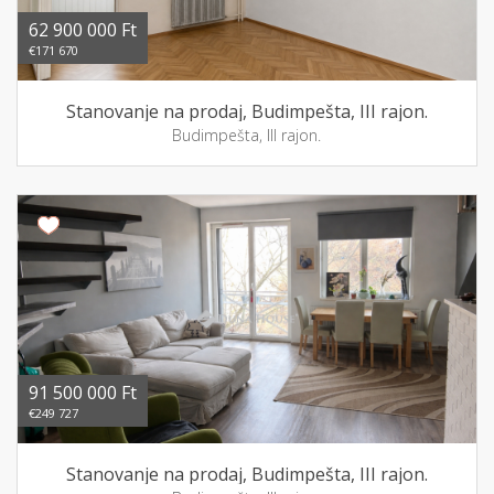
62 900 000 Ft
€171 670
Stanovanje na prodaj, Budimpešta, III rajon.
Budimpešta, III rajon.
91 500 000 Ft
€249 727
Stanovanje na prodaj, Budimpešta, III rajon.