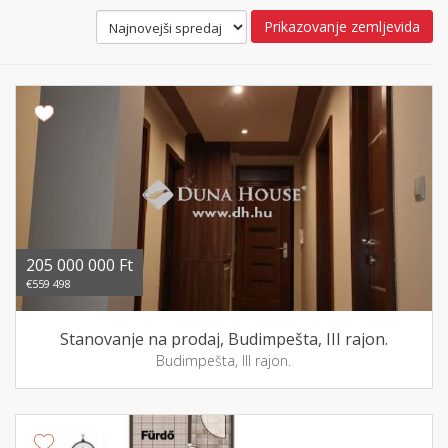
Prikazovanje zemljevida
205 000 000 Ft
€559 498
Stanovanje na prodaj, Budimpešta, III rajon.
Budimpešta, III rajon.