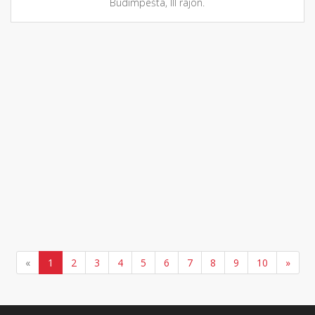
Budimpešta, III rajon.
«
1
2
3
4
5
6
7
8
9
10
»