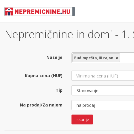
Nepremičnine in domi - 1.
Naselje
Budimpešta, III rajon.
×
Kupna cena (HUF)
Tip
Na prodaj/Za najem
Iskanje