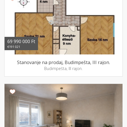
69 990 000 Ft
€191 021
Stanovanje na prodaj, Budimpešta, III rajon.
Budimpešta, III rajon.