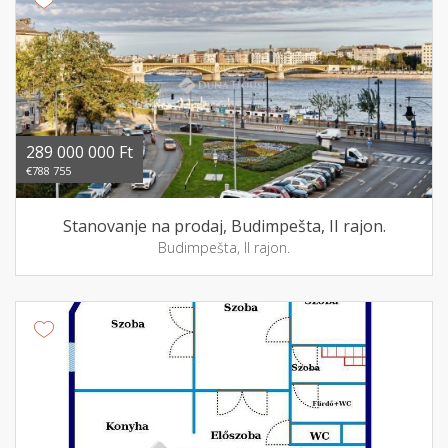
289 000 000 Ft
€788 755
Stanovanje na prodaj, Budimpešta, II rajon.
Budimpešta, II rajon.