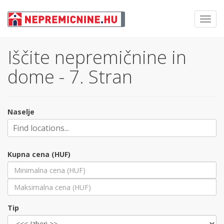
Toggl
navig
Iščite nepremičnine in
dome - 7. Stran
Naselje
Kupna cena (HUF)
Tip