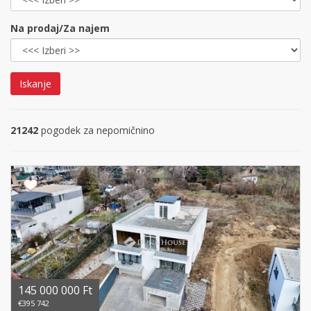
Na prodaj/Za najem
Iskanje
21242
pogodek za nepomičnino
145 000 000 Ft
€395 742