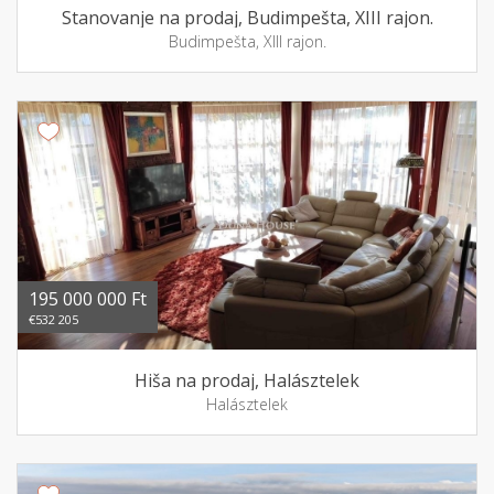
Stanovanje na prodaj, Budimpešta, XIII rajon.
Budimpešta, XIII rajon.
195 000 000 Ft
€532 205
Hiša na prodaj, Halásztelek
Halásztelek