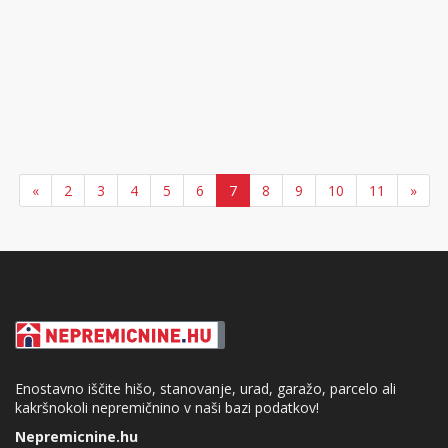
«
2
3
4
5
6
7
8
9
10
11
»
Enostavno iščite hišo, stanovanje, urad, garažo, parcelo ali
kakršnokoli nepremičnino v naši bazi podatkov!
Nepremicnine.hu