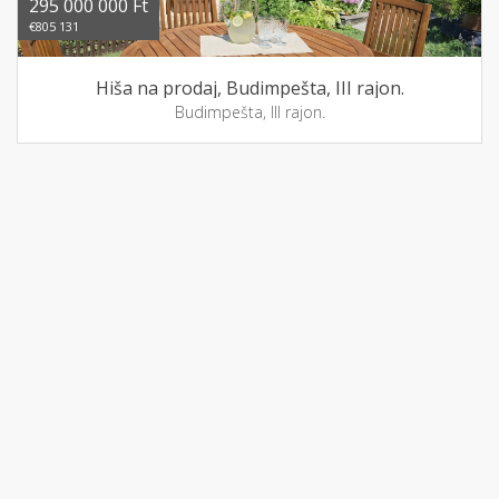
295 000 000 Ft
€805 131
Hiša na prodaj, Budimpešta, III rajon.
Budimpešta, III rajon.