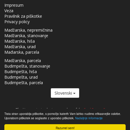
Impresum
Veza
Pravilnik za piškotke
Privacy policy
Madžarska, nepremičnina
Madžarska, stanovanje
Madžarska, hiša
Madžarska, urad
Mađarska, parcela
Madžarska, parcela
Budimpešta, stanovanje
Budimpešta, hiša
Budimpešta, urad
Budimpešta, parcela
Slovenski
The Nepremicnine.hu is a member of the
Real Estate Group.
Tista stran uporablja piškotke, s pomočjo katerih Vam lahko nudimo efikasnejše oskrbe.
Nepremičnine na prodaj na Madžarskem - Nepremicnine.hu © 2026 Vse
Uporabom piškotek se soglasite z uporabo piškotek.
Nadaljnje informacije
pravice pridržane
Razumel sem!