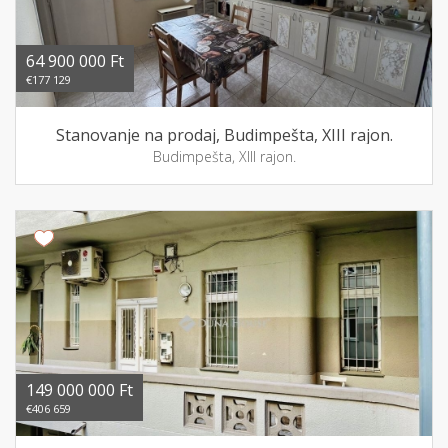
64 900 000 Ft
€177 129
Stanovanje na prodaj, Budimpešta, XIII rajon.
Budimpešta, XIII rajon.
149 000 000 Ft
€406 659