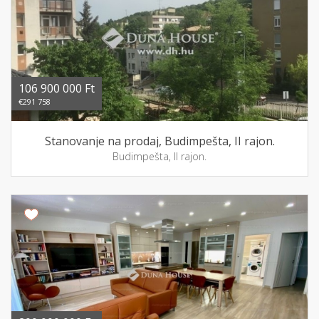
106 900 000 Ft
€291 758
Stanovanje na prodaj, Budimpešta, II rajon.
Budimpešta, II rajon.