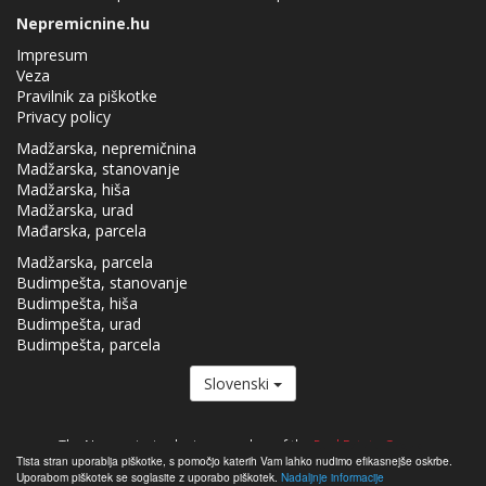
Nepremicnine.hu
Impresum
Veza
Pravilnik za piškotke
Privacy policy
Madžarska, nepremičnina
Madžarska, stanovanje
Madžarska, hiša
Madžarska, urad
Mađarska, parcela
Madžarska, parcela
Budimpešta, stanovanje
Budimpešta, hiša
Budimpešta, urad
Budimpešta, parcela
Slovenski
The Nepremicnine.hu is a member of the
Real Estate Group.
Tista stran uporablja piškotke, s pomočjo katerih Vam lahko nudimo efikasnejše oskrbe.
Nepremičnine na prodaj na Madžarskem - Nepremicnine.hu © 2026 Vse
Uporabom piškotek se soglasite z uporabo piškotek.
Nadaljnje informacije