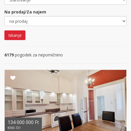
Na prodaj/Za najem
Iskanje
6179
pogodek za nepomičnino
134 000 000 Ft
€365 721