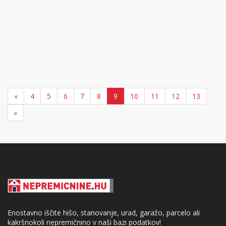
«
4
5
6
7
8
9
10
11
12
13
»
Enostavno iščite hišo, stanovanje, urad, garažo, parcelo ali
kakršnokoli nepremičnino v naši bazi podatkov!