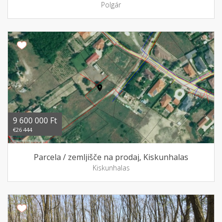
Polgár
9 600 000 Ft
€26 444
Parcela / zemljišče na prodaj, Kiskunhalas
Kiskunhalas