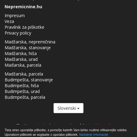
Nepremicnine.hu
Impresum
Veza
Pravilnik za piškotke
Privacy policy
Madžarska, nepremičnina
Madžarska, stanovanje
Madžarska, hiša
Madžarska, urad
Mađarska, parcela
Madžarska, parcela
Budimpešta, stanovanje
Budimpešta, hiša
Budimpešta, urad
Budimpešta, parcela
Slovenski
The Nepremicnine.hu is a member of the
Real Estate Group.
Tista stran uporablja piškotke, s pomočjo katerih Vam lahko nudimo efikasnejše oskrbe.
Nepremičnine na prodaj na Madžarskem - Nepremicnine.hu © 2026 Vse
Uporabom piškotek se soglasite z uporabo piškotek.
Nadaljnje informacije