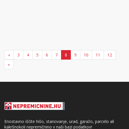
«
3
4
5
6
7
8
9
10
11
12
»
Enostavno iščite hišo, stanovanje, urad, garažo, parcelo ali
kakršnokoli nepremičnino v naši bazi podatkov!