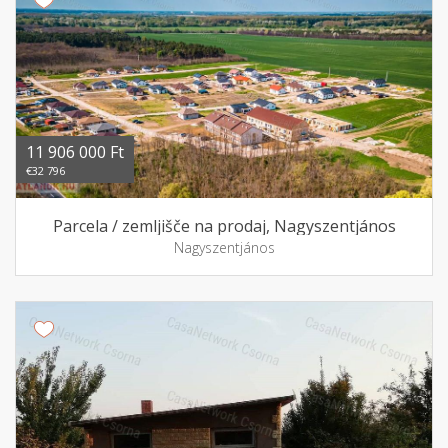
11 906 000 Ft
€32 796
Parcela / zemljišče na prodaj, Nagyszentjános
Nagyszentjános