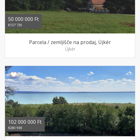
50 000 000 Ft
€137 730
Parcela / zemljišče na prodaj, Újkér
Újkér
102 000 000 Ft
€280 969