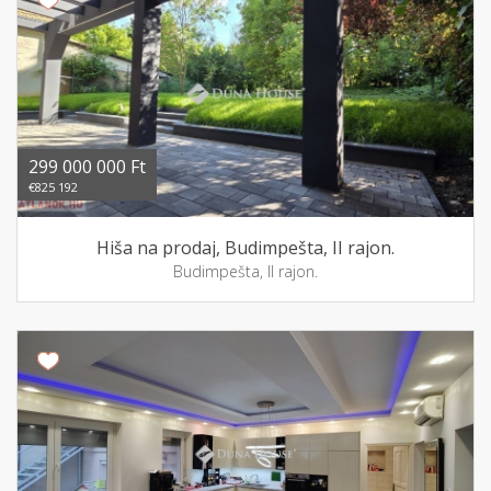
299 000 000 Ft
€825 192
Hiša na prodaj, Budimpešta, II rajon.
Budimpešta, II rajon.