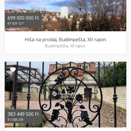
699 000 000 Ft
€1 929 127
Hiša na prodaj, Budimpešta, XII rajon.
Budimpešta, XII rajon.
383 449 500 Ft
€1 058 259