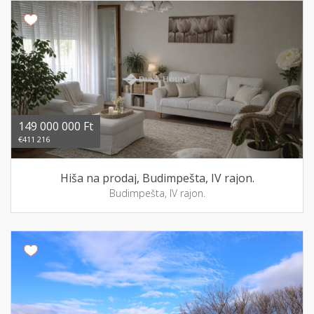
149 000 000 Ft
€411 216
Hiša na prodaj, Budimpešta, IV rajon.
Budimpešta, IV rajon.