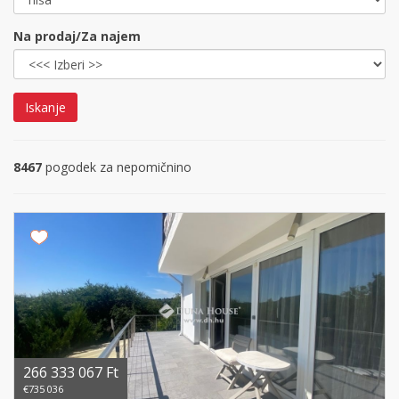
Na prodaj/Za najem
Iskanje
8467
pogodek za nepomičnino
266 333 067 Ft
€735 036