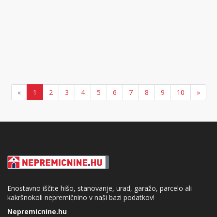
«
1
2
3
4
5
6
7
8
9
10
»
Enostavno iščite hišo, stanovanje, urad, garažo, parcelo ali
kakršnokoli nepremičnino v naši bazi podatkov!
Nepremicnine.hu