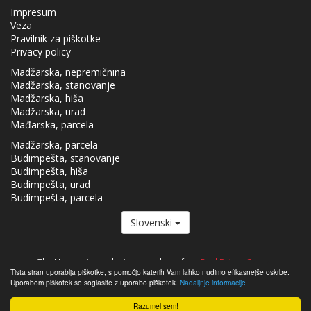
Impresum
Veza
Pravilnik za piškotke
Privacy policy
Madžarska, nepremičnina
Madžarska, stanovanje
Madžarska, hiša
Madžarska, urad
Mađarska, parcela
Madžarska, parcela
Budimpešta, stanovanje
Budimpešta, hiša
Budimpešta, urad
Budimpešta, parcela
Slovenski
The Nepremicnine.hu is a member of the
Real Estate Group.
Tista stran uporablja piškotke, s pomočjo katerih Vam lahko nudimo efikasnejše oskrbe.
Nepremičnine na prodaj na Madžarskem - Nepremicnine.hu © 2026 Vse
Uporabom piškotek se soglasite z uporabo piškotek.
Nadaljnje informacije
pravice pridržane
Razumel sem!